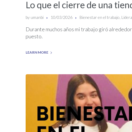
Lo que el cierre de una tie
by
umanbi
10/03/2026
Bienestar en el trabajo
,
Lidera
Durante muchos años mi trabajo giró alrededor
puesto.
LEARN MORE