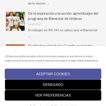
de lo mismo: …
De la inspiración a la acción: aprendizajes del
programa de Bienestar de Unilever
24/09/2025
Si trabajas en RR. HH. ya sabes que el Bienestar
…
Gratitud en el trabajo: Cuando es genuina,
transforma culturas
Utilizamos cookies propias y de terceros para asegurar que damos la mejor
02/07/2025
experiencia al usuario en nuestra web, así como para recoger datos estadísticos.
¿Qué pasaría si te dijera que un simple "gracias"
puede …
ACEPTAR COOKIES
DENEGADO
VER PREFERENCIAS
Copyright
©
2026 UMANBI |
Aviso legal
|
Política de privacidad
|